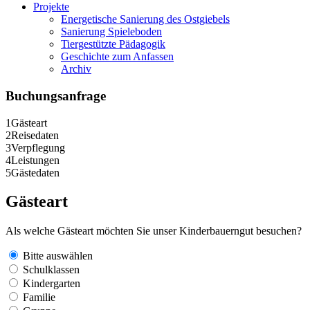
Projekte
Energetische Sanierung des Ostgiebels
Sanierung Spieleboden
Tiergestützte Pädagogik
Geschichte zum Anfassen
Archiv
Buchungsanfrage
1
Gästeart
2
Reisedaten
3
Verpflegung
4
Leistungen
5
Gästedaten
Gästeart
Als welche Gästeart möchten Sie unser Kinderbauerngut besuchen?
Bitte auswählen
Schulklassen
Kindergarten
Familie