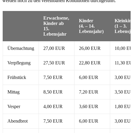
werden noch zu den vereinbarten Konditionen durchgeführt.
Erwachsene,
Kinder
Kleinkin
Kinder ab
(4. – 14.
(1 – 3.
15.
Lebensjahr)
Lebensja
Lebensjahr
Übernachtung
27,00 EUR
26,00 EUR
10,00 E
Verpflegung
27,50 EUR
22,80 EUR
11,30 E
Frühstück
7,50 EUR
6,00 EUR
3,00 EU
Mittag
8,50 EUR
7,20 EUR
3,50 EU
Vesper
4,00 EUR
3,60 EUR
1,80 EU
Abendbrot
7,50 EUR
6,00 EUR
3,00 EU